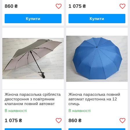
860
1 075
₴
₴
Купити
Купити
Жіноча парасолька срібляста
Жіноча парасолька повний
двостороння з повітряним
автомат однотонна на 12
клапаном повний автомат
спиць
В наявності
В наявності
1 075
860
₴
₴