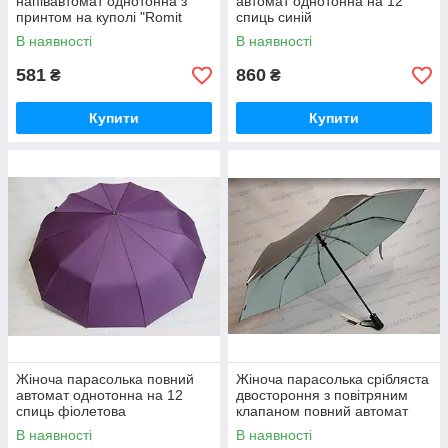
напівавтомат однотонна з
автомат однотонна на 12
принтом на куполі "Romit
спиць синій
Umbrella"
В наявності
В наявності
581
860
₴
₴
Купити
Купити
Жіноча парасолька повний
Жіноча парасолька срібляста
автомат однотонна на 12
двостороння з повітряним
спиць фіолетова
клапаном повний автомат
В наявності
В наявності