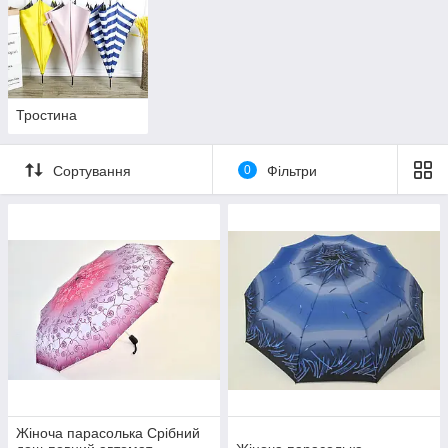
Тростина
Сортування
0
Фільтри
Жіноча парасолька Срібний