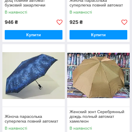
дощ повний автомат
Жіноча парасолька
бузковий закарлючки
суперлегка повний автомат
В наявності
В наявності
946
925
₴
₴
Купити
Купити
Женский зонт Серебрянный
Жіноча парасолька
дождь полный автомат
суперлегка повний автомат
хамелеон
В наявності
В наявності