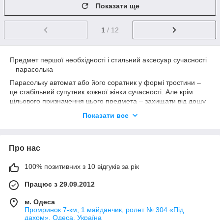
Показати ще
1
/ 12
Предмет першої необхідності і стильний аксесуар сучасності
– парасолька
Парасольку автомат або його соратник у формі тростини –
це стабільний супутник кожної жінки сучасності. Але крім
цільового призначення цього предмета – захищати від дощу
Вас і Вашу одяг, парасольки жіночі є стильним, модним і
Показати все
досить яскравим аксесуаром. Неймовірно сумнівний той
факт, що у жінки може бути один парасольку. Купити хороший
сонця – це класична задача для власниці стильного і
Про нас
сучасного гардеробу. Але для початку варто все ж розглянути
функціональні особливості цього аксесуара.
100% позитивних з 10 відгуків за рік
Механіка – класика всіх часів
парасолі Механічні пам'ятають ще середньовічні бали і піші
Працює з 29.09.2012
прогулянки уздовж набережних. З плином часу механіці все
м. Одеса
частіше стали віддавати перевагу автоматичні парасольки
Промринок 7-км, 1 майданчик, ролет № 304 «Під
або аксесуари в формі тростини. І, тим не менш, парасолька
дахом», Одеса, Україна