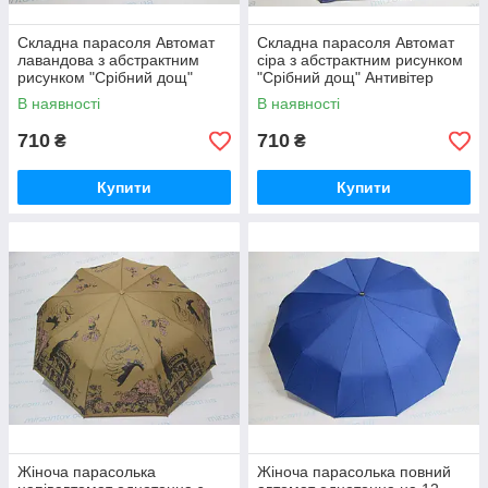
Складна парасоля Автомат
Складна парасоля Автомат
лавандова з абстрактним
сіра з абстрактним рисунком
рисунком "Срібний дощ"
"Срібний дощ" Антивітер
Антивітер
В наявності
В наявності
710
710
₴
₴
Купити
Купити
Жіноча парасолька
Жіноча парасолька повний