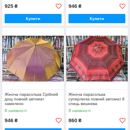
925
946
₴
₴
Купити
Купити
Жіноча парасолька Срібний
Жіноча парасолька
дощ повний автомат
суперлегка повний автомат 8
хамелеон
спиць вишнева
В наявності
В наявності
946
860
₴
₴