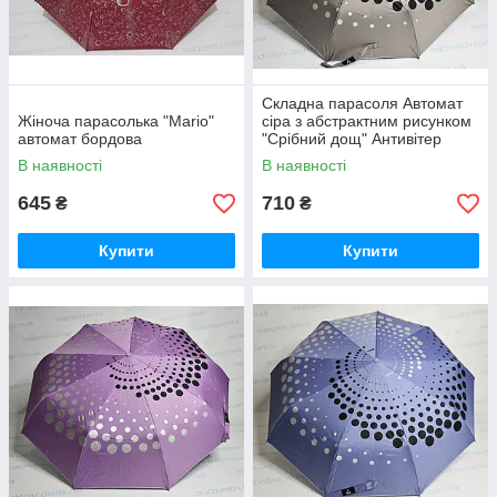
Складна парасоля Автомат
Жіноча парасолька "Mario"
сіра з абстрактним рисунком
автомат бордова
"Срібний дощ" Антивітер
В наявності
В наявності
645
710
₴
₴
Купити
Купити