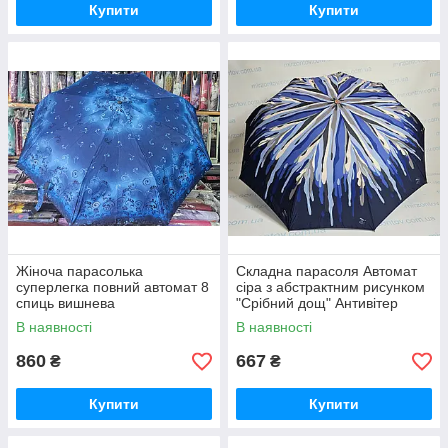
Купити
Купити
Жіноча парасолька
Складна парасоля Автомат
суперлегка повний автомат 8
сіра з абстрактним рисунком
спиць вишнева
"Срібний дощ" Антивітер
В наявності
В наявності
860
667
₴
₴
Купити
Купити