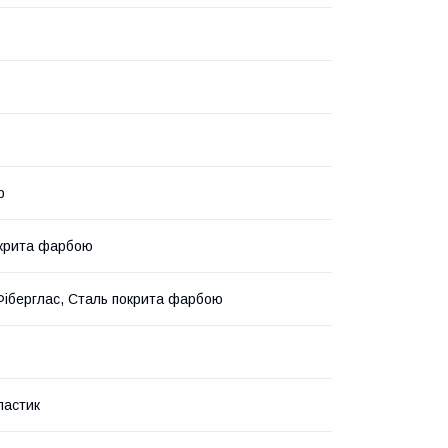
р
крита фарбою
Фіберглас, Сталь покрита фарбою
ластик