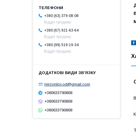
Д
+380 (63) 379-08-08
М
Відділ продажу
+380 (67) 921-63-64
Відділ продажу
+380 (99) 519-19-34
Відділ продажу
Х
mirzontov.od@gmail.com
+380633790808
В
+380633790808
+380633790808
К
Т