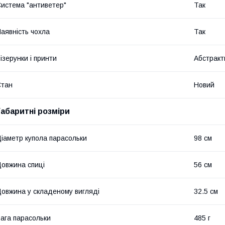
истема "антиветер"
Так
аявність чохла
Так
ізерунки і принти
Абстракт
Стан
Новий
Габаритні розміри
іаметр купола парасольки
98 см
овжина спиці
56 см
овжина у складеному вигляді
32.5 см
ага парасольки
485 г