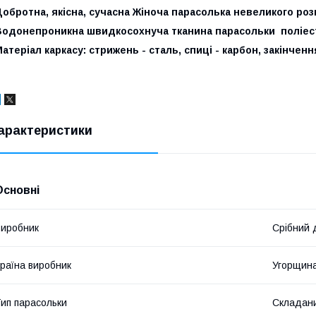
обротна, якісна, сучасна Жіноча парасолька невеликого ро
Водонепроникна швидкосохнуча тканина парасольки поліес
атеріал каркасу: стрижень - сталь, спиці - карбон, закінчен
арактеристики
Основні
иробник
Срібний
раїна виробник
Угорщин
ип парасольки
Складан