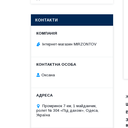
КОНТАКТИ
Інтернет-магазин MIRZONTOV
Оксана
Ж
Ш
Промринок 7-км, 1 майданчик,
ролет № 304 «Під дахом», Одеса,
В
Україна
З
в