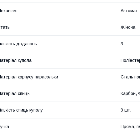
еханізм
Автомат
тать
Жіноча
ількість додавань
3
атеріал купола
Поліесте
атеріал корпусу парасольки
Сталь по
атеріал спиць
Карбон, 
ількість спиць куполу
9 шт.
учка
Пряма, п