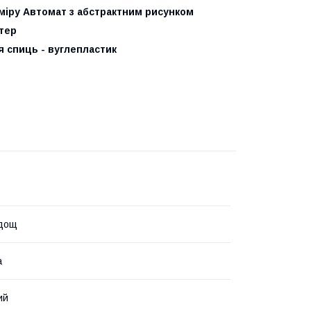
зміру Автомат з абстрактним рисунком
тер
ня спиць - вуглепластик
 дощ
а
ий