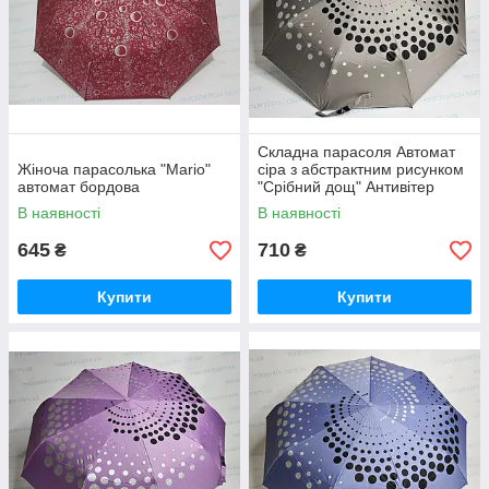
Складна парасоля Автомат
Жіноча парасолька "Mario"
сіра з абстрактним рисунком
автомат бордова
"Срібний дощ" Антивітер
В наявності
В наявності
645
710
₴
₴
Купити
Купити