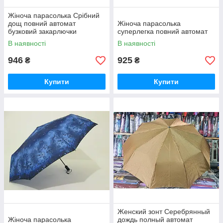
Жіноча парасолька Срібний
дощ повний автомат
Жіноча парасолька
бузковий закарлючки
суперлегка повний автомат
В наявності
В наявності
946
925
₴
₴
Купити
Купити
Женский зонт Серебрянный
Жіноча парасолька
дождь полный автомат