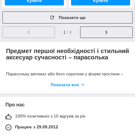
Купити
Купити
Показати ще
1
/ 4
Предмет першої необхідності і стильний
аксесуар сучасності – парасолька
Парасольку автомат або його соратник у формі тростини –
це стабільний супутник кожної
Показати все
жінки сучасності. Але крім цільового призначення цього
предмета – захищати
від дощу Вас і Вашу одяг, парасольки жіночі є стильним,
модним і достатньо
Про нас
яскравим аксесуаром. Неймовірно сумнівний той факт, що у
жінки може бути один
100% позитивних з 10 відгуків за рік
парасолька. Кожна представниця прекрасної статі знає, що
крім вибору сумочки,
Працює з 29.09.2012
туфель і нашийної хустки або шарфика, купити хороший