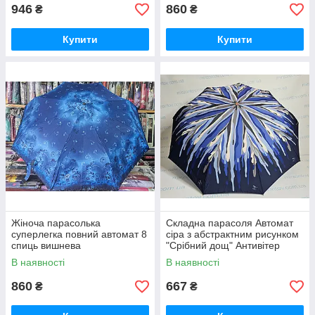
946
860
₴
₴
Купити
Купити
Жіноча парасолька
Складна парасоля Автомат
суперлегка повний автомат 8
сіра з абстрактним рисунком
спиць вишнева
"Срібний дощ" Антивітер
В наявності
В наявності
860
667
₴
₴