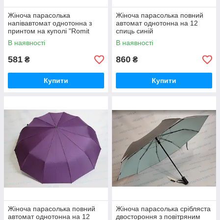
Жіноча парасолька
Жіноча парасолька повний
напівавтомат однотонна з
автомат однотонна на 12
принтом на куполі "Romit
спиць синій
Umbrella"
В наявності
В наявності
581
860
₴
₴
Купити
Купити
Жіноча парасолька повний
Жіноча парасолька срібляста
автомат однотонна на 12
двостороння з повітряним