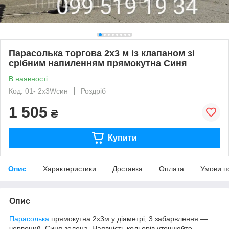
Парасолька торгова 2х3 м із клапаном зі
срібним напиленням прямокутна Синя
В наявності
Код: 01- 2x3Wсин
Роздріб
1 505
₴
Купити
Опис
Характеристики
Доставка
Оплата
Умови п
Опис
Парасолька
прямокутна 2х3м у діаметрі, 3 забарвлення —
червоний, Синя,зелена. Наявність кольорів уточнюйте