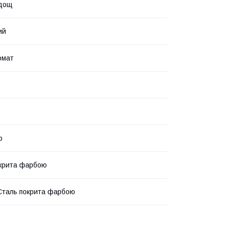
 дощ
ий
омат
р
крита фарбою
Сталь покрита фарбою