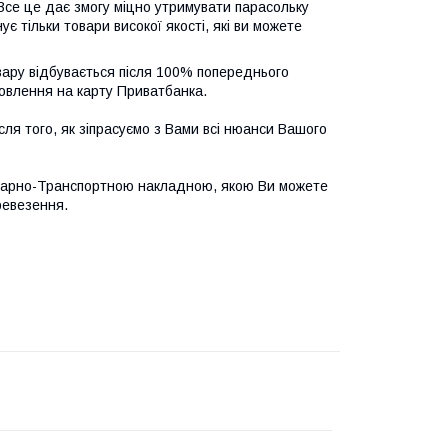
 Все це дає змогу міцно утримувати парасольку
ує тільки товари високої якості, які ви можете
овару відбувається після 100% попереднього
мовлення на карту Приватбанка.
ля того, як зіпрасуємо з Вами всі нюанси Вашого
варно-Транспортною накладною, якою Ви можете
ревезення.