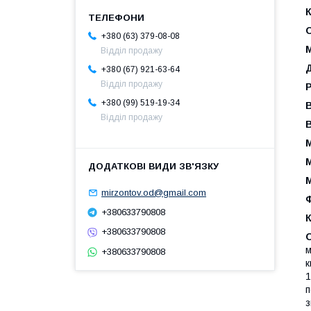
К
+380 (63) 379-08-08
М
Відділ продажу
+380 (67) 921-63-64
Відділ продажу
Р
+380 (99) 519-19-34
В
Відділ продажу
В
М
М
mirzontov.od@gmail.com
+380633790808
К
+380633790808
м
+380633790808
к
1
п
з