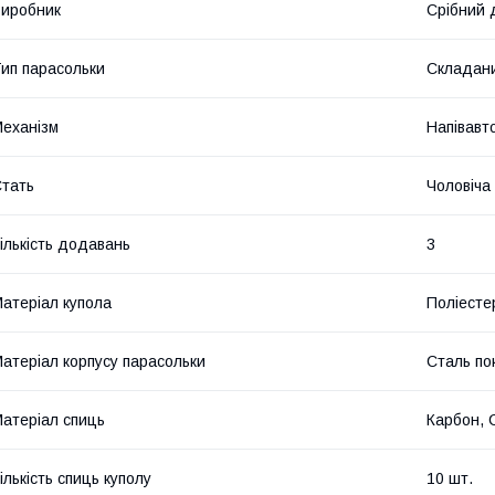
иробник
Срібний
ип парасольки
Складан
еханізм
Напівавт
тать
Чоловіча
ількість додавань
3
атеріал купола
Поліесте
атеріал корпусу парасольки
Сталь по
атеріал спиць
Карбон, 
ількість спиць куполу
10 шт.