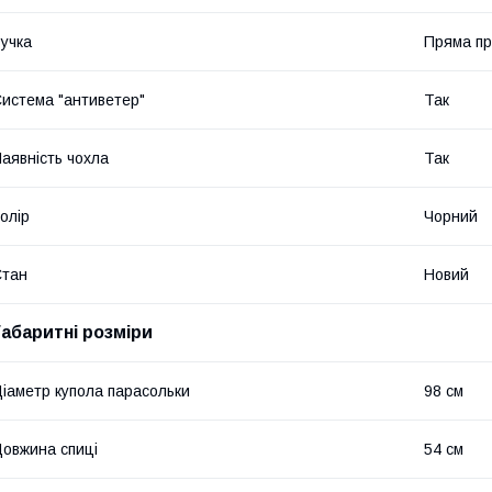
учка
Пряма пр
истема "антиветер"
Так
аявність чохла
Так
олір
Чорний
Стан
Новий
Габаритні розміри
іаметр купола парасольки
98 см
овжина спиці
54 см