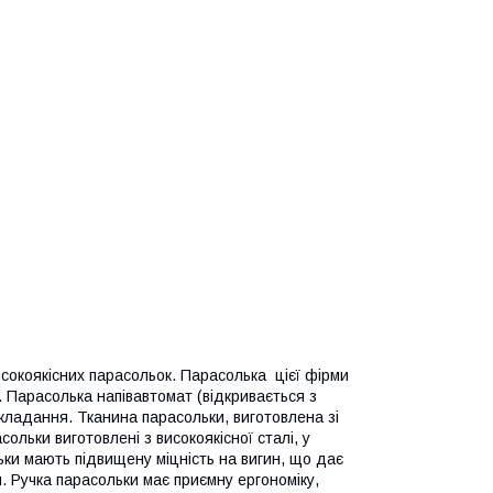
исокоякісних парасольок. Парасолька цієї фірми
. Парасолька напівавтомат (відкривається з
складання. Тканина парасольки, виготовлена зі
ольки виготовлені з високоякісної сталі, у
ки мають підвищену міцність на вигин, що дає
я. Ручка парасольки має приємну ергономіку,