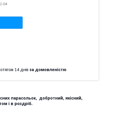
1-04
ротягом 14 днів
за домовленістю
існих парасольок, добротний, якісний,
ом і в роздріб.