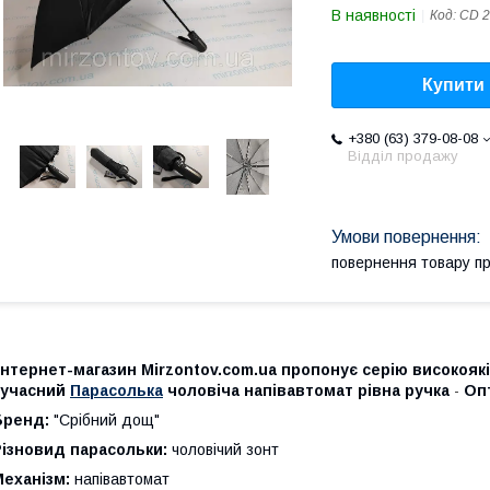
В наявності
Код:
CD 2
Купити
+380 (63) 379-08-08
Відділ продажу
повернення товару п
Інтернет-магазин Mirzontov.com.ua пропонує серію високояк
сучасний
Парасолька
чоловіча напівавтомат рівна ручка
Опт
-
Бренд:
"Срібний дощ"
Різновид парасольки:
чоловічий зонт
еханізм:
напівавтомат