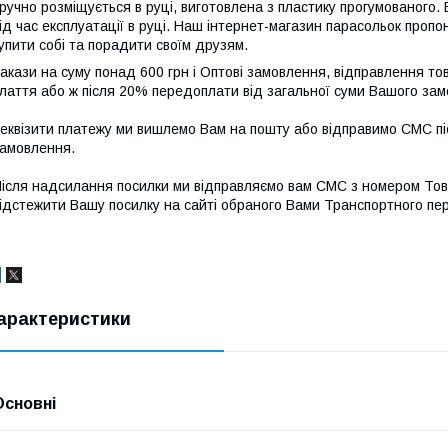
ручно розміщується в руці, виготовлена з пластику прогумованого.
ід час експлуатації в руці. Наш інтернет-магазин парасольок пропон
упити собі та порадити своїм друзям.
акази на суму понад 600 грн і Оптові замовлення, відправлення т
лаття або ж після 20% передоплати від загальної суми Вашого за
еквізити платежу ми вишлемо Вам на пошту або відправимо СМС піс
амовлення.
ісля надсилання посилки ми відправляємо вам СМС з номером То
ідстежити Вашу посилку на сайті обраного Вами Транспортного пе
арактеристики
Основні