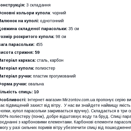
онструкція:
3 складання
Основні кольори купола
: чорний
алюнок на куполі:
однотонний
Довжина складеної парасольки:
35 см
озмір розкритого купола:
98 см
ага парасольки:
455
исота стрижня: 59
атеріал каркаса:
сталь, карбон
Матеріал купола:
полиэстер
атеріал ручки:
пластик прогумований
Форма ручки:
овальна
ількість спиць: 10
Особливості:
Інтернет-магазин Mirzontov.com.ua пропонує серію в
ає підвищений захист від вітру. У нас ви знайдете найвищу якість
нопки, купол парасольки закривається вручну). Складається в три 
00% поліестеру (понж), добре відштовхує воду та бруд. Спиці парас
оєднанні з карбоновими елементами. Карбонові елементи парасоль
могу у разі сильних поривів вітру убезпечити спиці від пошкодженн