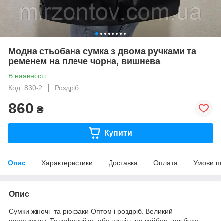
Модна стьобана сумка з двома ручками та
ременем на плече чорна, вишнева
В наявності
Код: 830-2
Роздріб
860
₴
Купити
Опис
Характеристики
Доставка
Оплата
Умови п
Опис
Сумки жіночі та рюкзаки Оптом і роздріб. Великий
асортимент. Телефонуйте, або пишіть на вайбер, так буде