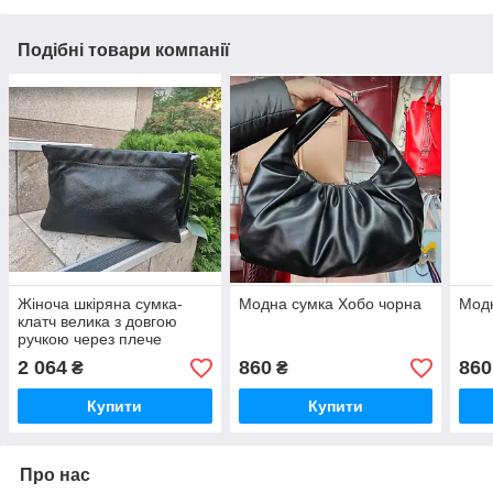
Подібні товари компанії
Жіноча шкіряна сумка-
Модна сумка Хобо чорна
Модн
клатч велика з довгою
ручкою через плече
"чорна"
2 064
860
860
₴
₴
Купити
Купити
Про нас