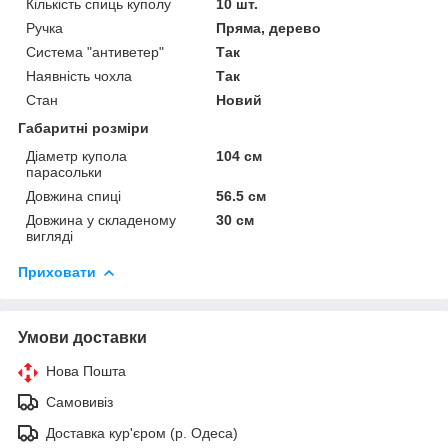
Кількість спиць куполу
10 шт.
Ручка
Пряма, дерево
Система "антиветер"
Так
Наявність чохла
Так
Стан
Новий
Габаритні розміри
Діаметр купола
104 см
парасольки
Довжина спиці
56.5 см
Довжина у складеному
30 см
вигляді
Приховати
Умови доставки
Нова Пошта
Самовивіз
Доставка кур'єром (р. Одеса)