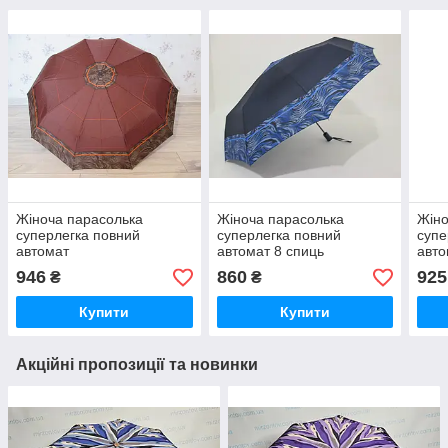
Жіноча парасолька
Жіноча парасолька
Жіно
суперлегка повний
суперлегка повний
супе
автомат
автомат 8 спиць
авто
946
860
925
₴
₴
Купити
Купити
Акційні пропозиції та новинки