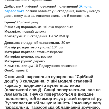
Добротний, якісний, сучасний полегшений
Жіноча
парасолька
повний автомат у 3 складання, навіть у негоду
дасть змогу вам залишатися стильною й елегантною.
Бренд:
Срібний дощ
Різновид парасольки:
жіноча парасолька
Механізм:
повний автомат
Конструкція:
3 складання
Вага:
350 гр
Довжина складеної парасольки:
30 см
Розмір розкритого купола:
104 см
Матеріал каркаса:
сталь,фіберглас
Матеріал купола:
полиэстер
Матеріал ручки:
дерево
Кількість спиць:
10 Подарункове паковання
Особливості:
Стильний парасолька суперлегка "Срібний
дощ" у 3 складання. У цій моделі сталевий
каркас у поєднанні з вуглепластиком
(пластикові спиці). Спиці повертаються, але не
ламаються, гнучко повертаються в вихідне
положення, тобто амортизує різкий порив вітру.
Вуглепластик збільшує міцність і зменшує вагу
парасольки. Парасолька обладнаний зручною,