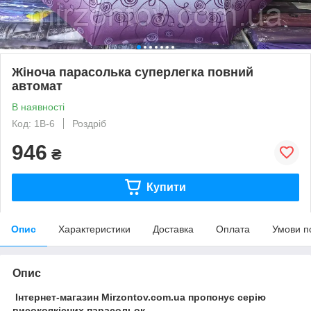
Жіноча парасолька суперлегка повний
автомат
В наявності
Код: 1B-6
Роздріб
946
₴
Купити
Опис
Характеристики
Доставка
Оплата
Умови п
Опис
Інтернет-магазин Mirzontov.com.ua пропонує серію
високоякісних парасольок.