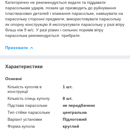
Категорично не рекомендується кидати та піддавати
парасолькам ударів, позаяк це призводить до руйнування
пластмасових деталей і зламання парасольки, навішувати на
парасольку сторонні предмети, використовувати парасольку
як опорну конструкцію й експлуатувати парасольку у разі вітру
більш ніж 9 м/с. У разі різких і сильних поривів вітру
парасолька рекомендується прибрати.
Приховати
Характеристики
Основні
Кількість куполів в
1 шт.
конструкції
Кількість спиць куполу
8 шт.
Підстава парасольки
не передбачено
Тип стійки парасольки
центральна
Варіант установки
Підлоговий
Форма купола
круглий