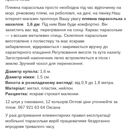
Пляжна парасолька просто необхідна під час відпочинку на
морі, річковому пляжі, на риболовлі, на дачі, на пікніку.Наш
інтернет-магазин пропонує Вашу увагу
пляжна парасолька з
нахилом 1,6 дм
. Під ним Вам буде комфортно. Він
захистить вас від перегрівання на сонці. Каркас парасольки
— з восьми металевих спиць. Склепіння парасольки
виготовлене з поліестеру та має яскраве
забарвлення, відкривається і закривається вручну до
характерного клацання.Регулювання висоти та кута нахилу.
Загострений наконечник легко встромляється в пісок і
землю.Зручний чохол для перенесення.
Діаметр купола:
1,6 м.
Діаметр ніжки:
1.5 см.
Висота в розкладеному вигляді:
від 0,9 до 1,8 метра.
Матеріал:
метал, пластик, нейлон.
Расцветка:
яскраві строкаті малюнки.
12 штук у пакованні, 12 кольорів.Оптові ціни уточнюйте за
тілом. 067 921 63 64 Оксана
У разі дотримання елементарних правил експлуатації
мобільної парасольки виріб працюватиме бездоганно
впродовж тривалого часу.