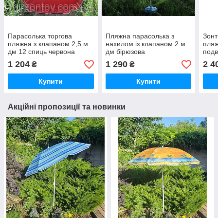
Парасолька торгова
Пляжна парасолька з
Зонт
пляжна з клапаном 2,5 м
нахилом із клапаном 2 м.
пляж
дм 12 спиць червона
дм бірюзова
подв
дм 
1 204
1 290
2 4
₴
₴
Купити
Купити
Акційні пропозиції та новинки