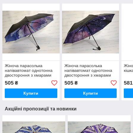
Жіноча парасолька
Жіноча парасолька
Жіно
напівавтомат однотонна
напівавтомат однотонна
кішк
двостороння з хмарами
двостороння з хмарами
505
505
581
₴
₴
Купити
Купити
Акційні пропозиції та новинки