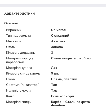
Характеристики
Основні
Виробник
Universal
Тип парасольки
Складаний
Механізм
Автомат
Стать
Жіноча
Кількість додавань
3
Матеріал корпусу
Сталь покрита фарбою
парасольки
Матеріал купола
Лак
Кількість спиць куполу
9 шт.
Ручка
Пряма, пластик
Система "антиветер"
Так
Наявність чохла
Так
Колір
Різні кольори
Матеріал спиць
Карбон, Сталь покрита
фарбою