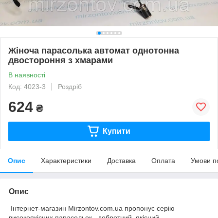
Жіноча парасолька автомат однотонна
двостороння з хмарами
В наявності
Код: 4023-3
Роздріб
624
₴
Купити
Опис
Характеристики
Доставка
Оплата
Умови п
Опис
Інтернет-магазин Mirzontov.com.ua пропонує серію
високоякісних парасольок, добротний, якісний,