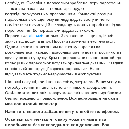
необхідно. Склепіння парасольки зроблене: верх парасольки
— тканина лаке, низ — поліестер з брудо-
водовідштовхувальним просоченням. Компактні розміри
парасольки в складеному вигляді дадуть змогу їй легко
поміститися в сумочці й не завдадуть жодних проблем під час
перенесення. До парасольки додається чохол.
Парасолька
жіночий
автомат 3 складання — це надійний
захист від дощу та вітру. Простий і зручний в експлуатації.
Одним легким натисканням на кнопку парасольки
розкривається, каркас парасольки має чудову вітростійкість і
зручну нековзну ручку. Крім перерахованих вище якостей, до
колекції цих парасольок входять оригінальні дизайни. Завдяки
спеціальній конструкції каркаса парасольки, Ви не
відчуватимете жодних незручностей в експлуатації.
Шановні покупці, гості нашого сайту, звертаємо Вашу увагу на
потребу уточнити наявність того чи іншого забарвлення.
Оскільки комплектація товару може змінюватися виробником,
без попереднього повідомлення
. Вся інформація на сайті
має довідковий характер.
Наявність певного забарвлення уточнюйте телефоном.
Оскільки комплектація товару може змінюватися
виробником, без попереднього повідомлення. Вся