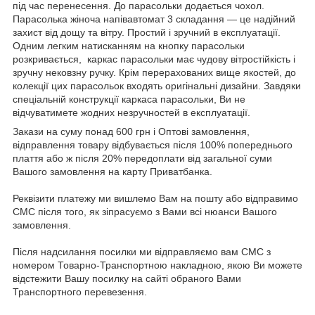
під час перенесення. До парасольки додається чохол.
Парасолька жіноча напівавтомат 3 складання — це надійний
захист від дощу та вітру. Простий і зручний в експлуатації.
Одним легким натисканням на кнопку парасольки
розкривається, каркас парасольки має чудову вітростійкість і
зручну нековзну ручку. Крім перерахованих вище якостей, до
колекції цих парасольок входять оригінальні дизайни. Завдяки
спеціальній конструкції каркаса парасольки, Ви не
відчуватимете жодних незручностей в експлуатації.
Закази на суму понад 600 грн і Оптові замовлення,
відправлення товару відбувається після 100% попереднього
плаття або ж після 20% передоплати від загальної суми
Вашого замовлення на карту Приватбанка.
Реквізити платежу ми вишлемо Вам на пошту або відправимо
СМС після того, як зіпрасуємо з Вами всі нюанси Вашого
замовлення.
Після надсилання посилки ми відправляємо вам СМС з
номером Товарно-Транспортною накладною, якою Ви можете
відстежити Вашу посилку на сайті обраного Вами
Транспортного перевезення.