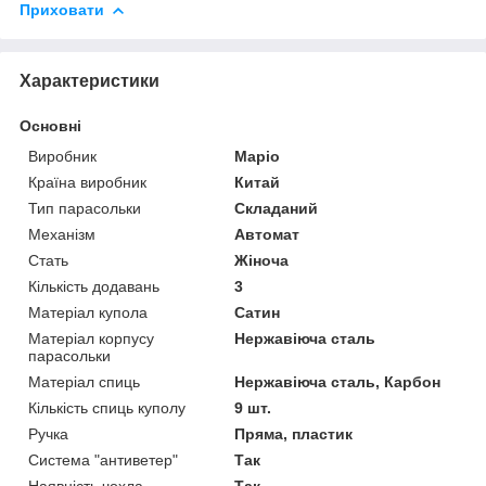
Приховати
Характеристики
Основні
Виробник
Маріо
Країна виробник
Китай
Тип парасольки
Складаний
Механізм
Автомат
Стать
Жіноча
Кількість додавань
3
Матеріал купола
Сатин
Матеріал корпусу
Нержавіюча сталь
парасольки
Матеріал спиць
Нержавіюча сталь, Карбон
Кількість спиць куполу
9 шт.
Ручка
Пряма, пластик
Система "антиветер"
Так
Наявність чохла
Так