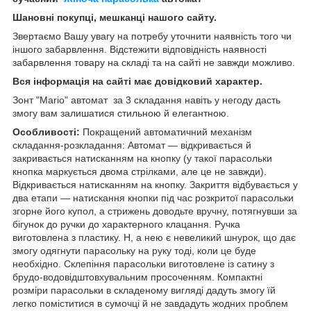
Шановні покупці, мешканці нашого сайту.
Звертаємо Вашу увагу на потребу уточнити наявність того чи
іншого забарвлення. Відстежити відповідність наявності
забарвлення товару на складі та на сайті не завжди можливо.
Вся інформація на сайті має довідковий характер.
Зонт "Mario" автомат за 3 складання навіть у негоду дасть
змогу вам залишатися стильною й елегантною.
Особливості:
Покращений автоматичний механізм
складання-розкладання: Автомат — відкривається й
закривається натисканням на кнопку (у такої парасольки
кнопка маркується двома стрілками, але це не завжди).
Відкривається натисканням на кнопку. Закриття відбувається у
два етапи — натискання кнопки під час розкритої парасольки
згорне його купол, а стрижень доводьте вручну, потягнувши за
бігунок до ручки до характерного клацання. Ручка
виготовлена з пластику. Н, а нею є невеликий шнурок, що дає
змогу одягнути парасольку на руку тоді, коли це буде
необхідно. Склепіння парасольки виготовлене із сатину з
брудо-водовідштовхувальним просоченням. Компактні
розміри парасольки в складеному вигляді дадуть змогу їй
легко поміститися в сумочці й не завдадуть жодних проблем