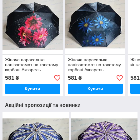
Жіноча парасолька
Жіноча парасолька
Жіно
напівавтомат на товстому
напівавтомат на товстому
кішк
карбоні Акварель
карбоні Акварель
581
581
581
₴
₴
Купити
Купити
Акційні пропозиції та новинки