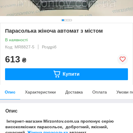
Парасолька жіноча автомат з містом
В наявності
Код: MR8827-5
Роздріб
613
₴
Купити
Опис
Характеристики
Доставка
Оплата
Умови п
Опис
Інтернет-магазин Mirzontov.com.ua пропонує серію
високоякісних парасольок, добротний, якісний,
сучасний
Жіноча парасолька
автомат