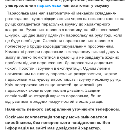
універсальний
парасолька
напівавтомат у смужку
Парасолька має напівавтоматичний механізм складання-
розкладання: купол відкривається через натискання кнопки на
ручці; складається парасолька вручну до характерного
клацання. Ручка виготовлена з пластику, на ній є невеликий
шнурок, що дає змогу одягнути парасольку на руку тоді, коли
це буде необхідно. Склепіння парасольки виготовлене з
поліестеру з брудо-водовідштовхувальним просоченням.
Компактні розміри парасольки в складеному вигляді дадуть
змогу їй легко поміститися в сумочці й не завдадуть жодних
проблем під час перенесення. До парасольки додається
чохол. Простий і зручний в експлуатації. Одним легким
натисканням на кнопку парасольки розкривається, каркас
парасольки має чудову вітростійкість і зручну нековзну ручку.
Крім перерахованих вище якостей, до колекції цих
парасольок входять оригінальні дизайни. Завдяки
спеціальній конструкції каркаса парасольки, Ви не
відчуватимете жодних незручностей в експлуатації.
Наявність певного забарвлення уточнюйте телефоном.
Оскільки комплектація товару може змінюватися
виробником, без попереднього повідомлення. Вся
інформація на сайті має довідковий характер.