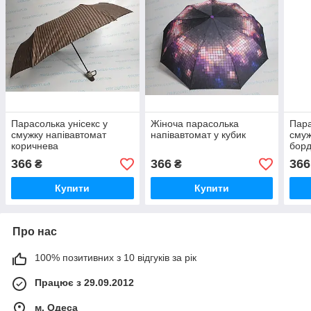
Парасолька унісекс у
Жіноча парасолька
Пара
смужку напівавтомат
напівавтомат у кубик
смуж
коричнева
бор
366
366
366
₴
₴
Купити
Купити
Про нас
100% позитивних з 10 відгуків за рік
Працює з 29.09.2012
м. Одеса