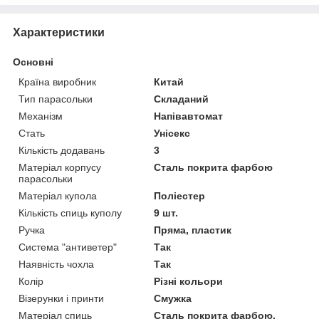
Характеристики
Основні
Країна виробник
Китай
Тип парасольки
Складаний
Механізм
Напівавтомат
Стать
Унісекс
Кількість додавань
3
Матеріал корпусу
Сталь покрита фарбою
парасольки
Матеріал купола
Поліестер
Кількість спиць куполу
9 шт.
Ручка
Пряма, пластик
Система "антиветер"
Так
Наявність чохла
Так
Колір
Різні кольори
Візерунки і принти
Смужка
Матеріал спиць
Сталь покрита фарбою,