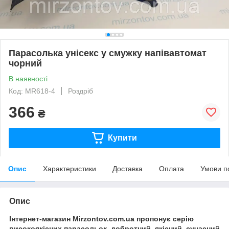
Парасолька унісекс у смужку напівавтомат
чорний
В наявності
Код: MR618-4
Роздріб
366
₴
Купити
Опис
Характеристики
Доставка
Оплата
Умови п
Опис
Інтернет-магазин Mirzontov.com.ua пропонує серію
високоякісних парасольок, добротний, якісний, сучасний