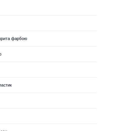
крита фарбою
р
ластик