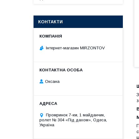
КОНТАКТИ
Інтернет-магазин MIRZONTOV
Оксана
Ш
З
з
В
Промринок 7-км, 1 майданчик,
М
ролет № 304 «Під дахом», Одеса,
Україна
П
с
щ