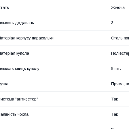
тать
Жіноча
ількість додавань
3
атеріал корпусу парасольки
Сталь по
атеріал купола
Поліесте
ількість спиць куполу
9 шт.
учка
Пряма, п
истема "антиветер"
Так
аявність чохла
Так