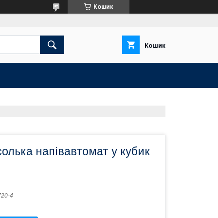
Кошик
Кошик
олька напівавтомат у кубик
20-4