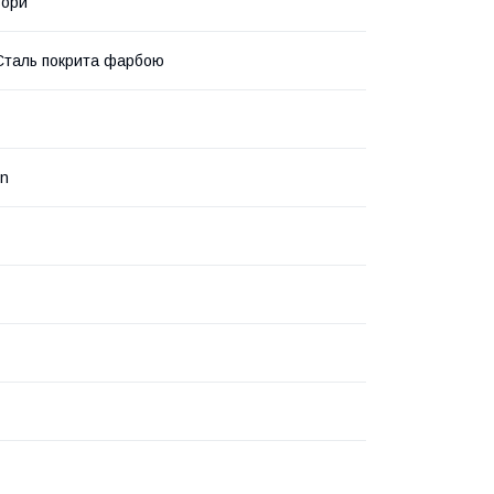
ьори
Сталь покрита фарбою
en