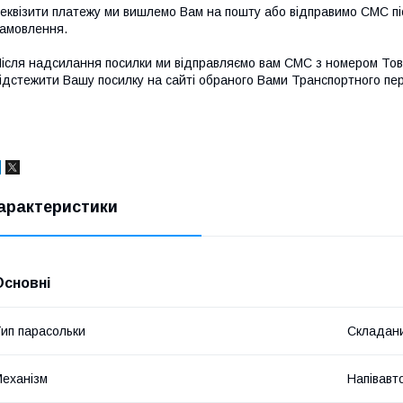
еквізити платежу ми вишлемо Вам на пошту або відправимо СМС піс
амовлення.
ісля надсилання посилки ми відправляємо вам СМС з номером То
ідстежити Вашу посилку на сайті обраного Вами Транспортного пе
арактеристики
Основні
ип парасольки
Складан
еханізм
Напівавт