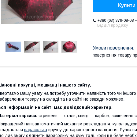
Купити
+380 (63) 379-08-08
Відділ продажу
повернення товару п
ановні покупці, мешканці нашого сайту.
вертаємо Вашу увагу на потребу уточнити наявність того чи іншого
абарвлення товару на складі та на сайті не завжди можливо.
ся інформація на сайті має довідковий характер.
атеріал каркаса:
стрижень — сталь, спиці — карбон, закінчення 
окращений напівавтоматичний механізм розкладання: купол відкрив
кладається
парасолька
вручну до характерного клацання. Ручка виг
о дає змогу одягнути парасольку на руку тоді, коли це буде необх