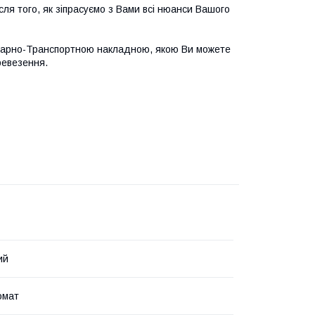
ля того, як зіпрасуємо з Вами всі нюанси Вашого
варно-Транспортною накладною, якою Ви можете
ревезення.
ий
омат