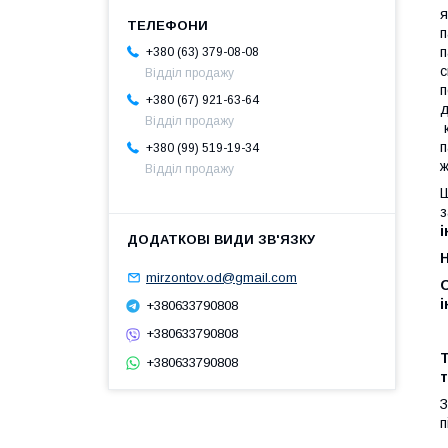
я
п
п
+380 (63) 379-08-08
с
Відділ продажу
п
+380 (67) 921-63-64
д
Відділ продажу
к
п
+380 (99) 519-19-34
ж
Відділ продажу
Ш
з
і
mirzontov.od@gmail.com
і
+380633790808
З
+380633790808
Т
+380633790808
З
п