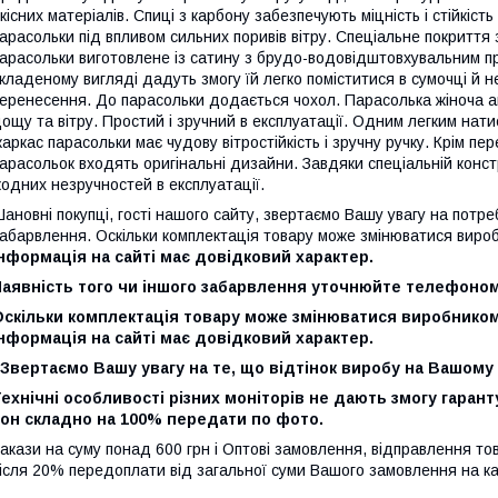
кісних матеріалів. Спиці з карбону забезпечують міцність і стійкіс
арасольки під впливом сильних поривів вітру. Спеціальне покриття 
арасольки виготовлене із сатину з брудо-водовідштовхувальним пр
кладеному вигляді дадуть змогу їй легко поміститися в сумочці й 
еренесення. До парасольки додається чохол. Парасолька жіноча а
ощу та вітру. Простий і зручний в експлуатації. Одним легким нат
аркас парасольки має чудову вітростійкість і зручну ручку. Крім пе
арасольок входять оригінальні дизайни. Завдяки спеціальній конст
одних незручностей в експлуатації.
ановні покупці, гості нашого сайту, звертаємо Вашу увагу на потре
абарвлення. Оскільки комплектація товару може змінюватися виро
нформація на сайті має довідковий характер.
Наявність того чи іншого забарвлення уточнюйте телефоном
Оскільки комплектація товару може змінюватися виробнико
нформація на сайті має довідковий характер.
вертаємо Вашу увагу на те, що відтінок виробу на Вашому 
ехнічні особливості різних моніторів не дають змогу гаран
тон складно на 100% передати по фото.
акази на суму понад 600 грн і Оптові замовлення, відправлення то
ісля 20% передоплати від загальної суми Вашого замовлення на к