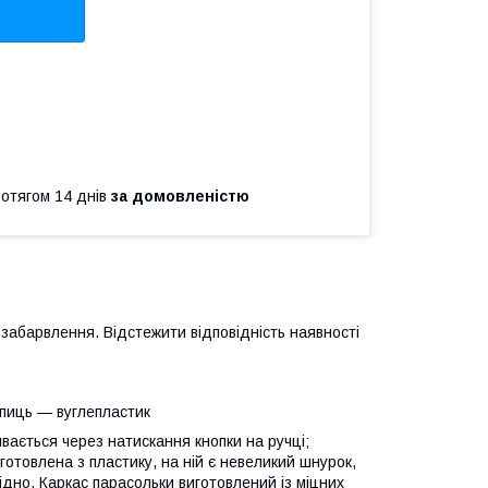
ротягом 14 днів
за домовленістю
 забарвлення. Відстежити відповідність наявності
спиць — вуглепластик
ається через натискання кнопки на ручці;
отовлена з пластику, на ній є невеликий шнурок,
ідно. Каркас парасольки виготовлений із міцних