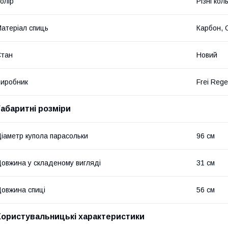
олір
Різні кол
атеріал спиць
Карбон, 
Стан
Новий
иробник
Frei Reg
Габаритні розміри
іаметр купола парасольки
96 см
овжина у складеному вигляді
31 см
овжина спиці
56 см
Користувальницькі характеристики