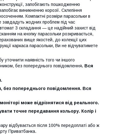
ть конструкції, запобігають пошкодженню
запобігає виникненню корозії. Склепіння
осоченням. Компактні розміри парасольки в
не завдадуть жодних проблем під час
втомат 3 складання — це надійний захист від
исканням на кнопку парасольки розкривається,
рерахованих вище якостей, до колекції цих
рукції каркаса парасольки, Ви не відчуватимете
бу уточнити наявність того чи іншого
бником, без попереднього повідомлення
. Вся
.
м, без попереднього повідомлення. Вся
моніторі може відрізнятися від реального.
тувати точне передавання кольору. Колір і
вару відбувається після 100% передоплаті або ж
арту Приватбанка.