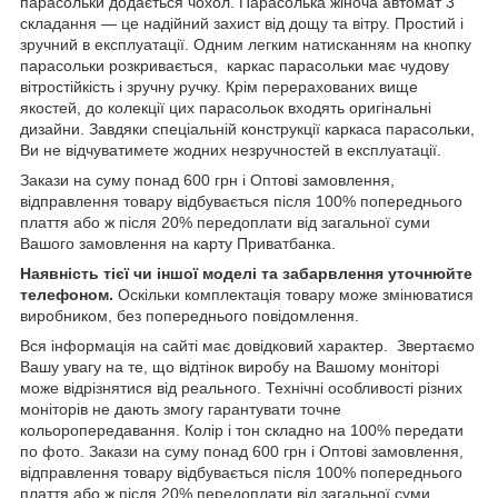
парасольки додається чохол. Парасолька жіноча автомат 3
складання — це надійний захист від дощу та вітру. Простий і
зручний в експлуатації. Одним легким натисканням на кнопку
парасольки розкривається, каркас парасольки має чудову
вітростійкість і зручну ручку. Крім перерахованих вище
якостей, до колекції цих парасольок входять оригінальні
дизайни. Завдяки спеціальній конструкції каркаса парасольки,
Ви не відчуватимете жодних незручностей в експлуатації.
Закази на суму понад 600 грн і Оптові замовлення,
відправлення товару відбувається після 100% попереднього
плаття або ж після 20% передоплати від загальної суми
Вашого замовлення на карту Приватбанка.
Наявність тієї чи іншої моделі та забарвлення уточнюйте
телефоном.
Оскільки комплектація товару може змінюватися
виробником, без попереднього повідомлення.
Вся інформація на сайті має довідковий характер. Звертаємо
Вашу увагу на те, що відтінок виробу на Вашому моніторі
може відрізнятися від реального. Технічні особливості різних
моніторів не дають змогу гарантувати точне
кольоропередавання. Колір і тон складно на 100% передати
по фото. Закази на суму понад 600 грн і Оптові замовлення,
відправлення товару відбувається після 100% попереднього
плаття або ж після 20% передоплати від загальної суми