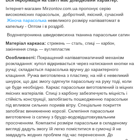
Інтернет-магазин Mirzontov.com.ua пропонує серію
високоякісних парасольок, добротний, якісний, сучасний
Жіноча парасолька
невеликого розміру напівавтомат в
капельку - Оптом і в роздріб.
Водонепроникна швидковисихна тканина парасольки сатин
Матеріал каркаса:
стрижень —
сталь, спиці — карбон,
закінчення спиць — вуглепластик
Особливості:
Покращений напівавтоматичний механізм
розкладання: купол відкривається через натискання кнопки на
ручці; складається парасолька вручну до характерного
клацання. Ручка виготовлена з пластику, на ній є невеликий
шнурок, що дає змогу одягнути парасольку на руку тоді, коли
це буде необхідно. Каркас парасольки виготовлений із міцних
якісних матеріалів. Спиці з карбону забезпечують міцність і
стійкість конструкції, запобігають пошкодженню парасольки
під впливом сильних поривів вітру. Спеціальне покриття
запобігає виникненню корозії. Склепіння парасольки
виготовлене із сатину з брудо-водовідштовхувальним
просоченням. Компактні розміри парасольки в складеному
вигляді дадуть змогу їй легко поміститися в сумочці й не
завдадуть жодних проблем під час перенесення. До