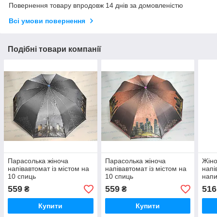
Повернення товару впродовж 14 днів за домовленістю
Всі умови повернення
Подібні товари компанії
Парасолька жіноча
Парасолька жіноча
Жіно
напівавтомат із містом на
напівавтомат із містом на
напі
10 спиць
10 спиць
напи
купо
559
559
516
₴
₴
Купити
Купити