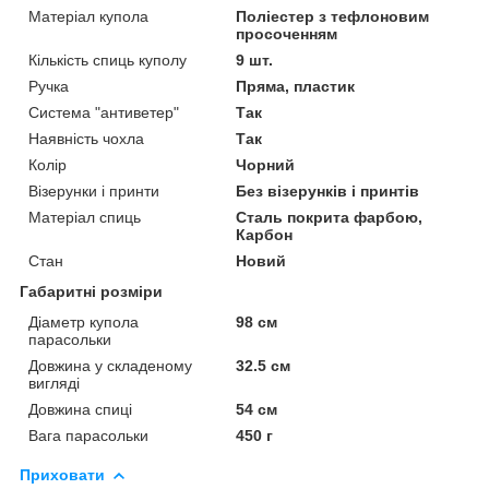
Матеріал купола
Поліестер з тефлоновим
просоченням
Кількість спиць куполу
9 шт.
Ручка
Пряма, пластик
Система "антиветер"
Так
Наявність чохла
Так
Колір
Чорний
Візерунки і принти
Без візерунків і принтів
Матеріал спиць
Сталь покрита фарбою,
Карбон
Стан
Новий
Габаритні розміри
Діаметр купола
98 см
парасольки
Довжина у складеному
32.5 см
вигляді
Довжина спиці
54 см
Вага парасольки
450 г
Приховати