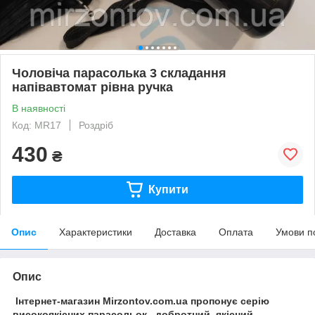
Чоловіча парасолька 3 складання
напівавтомат рівна ручка
В наявності
Код: MR17
Роздріб
430
₴
Купити
Опис
Характеристики
Доставка
Оплата
Умови п
Опис
Інтернет-магазин Mirzontov.com.ua пропонує серію
високоякісних парасольок, добротний, якісний