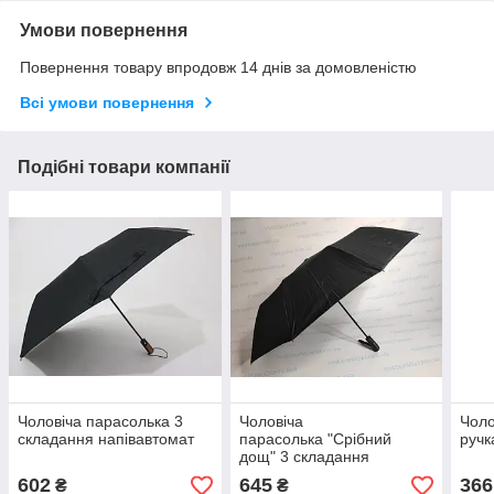
Умови повернення
Повернення товару впродовж 14 днів за домовленістю
Всі умови повернення
Подібні товари компанії
Чоловіча парасолька 3
Чоловіча
Чоло
складання напівавтомат
парасолька "Срібний
ручк
дощ" 3 складання
напівавтомат рівна ручка
602
645
366
₴
₴
на 10 спиць