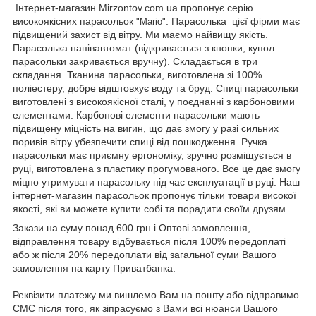
Інтернет-магазин Mirzontov.com.ua пропонує серію
високоякісних парасольок
. Парасолька цієї фірми має
"Mario"
підвищений захист від вітру. Ми маємо найвищу якість.
Парасолька напівавтомат (відкривається з кнопки, купол
парасольки закривається вручну). Складається в три
складання. Тканина парасольки, виготовлена зі 100%
поліестеру, добре відштовхує воду та бруд. Спиці парасольки
виготовлені з високоякісної сталі, у поєднанні з карбоновими
елементами. Карбонові елементи парасольки мають
підвищену міцність на вигин, що дає змогу у разі сильних
поривів вітру убезпечити спиці від пошкодження. Ручка
парасольки має приємну ергономіку, зручно розміщується в
руці, виготовлена з пластику прогумованого. Все це дає змогу
міцно утримувати парасольку під час експлуатації в руці. Наш
інтернет-магазин парасольок пропонує тільки товари високої
якості, які ви можете купити собі та порадити своїм друзям.
Закази на суму понад 600 грн і Оптові замовлення,
відправлення товару відбувається після 100% передоплаті
або ж після 20% передоплати від загальної суми Вашого
замовлення на карту Приватбанка.
Реквізити платежу ми вишлемо Вам на пошту або відправимо
СМС після того, як зіпрасуємо з Вами всі нюанси Вашого