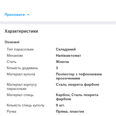
Приховати
Характеристики
Основні
Тип парасольки
Складаний
Механізм
Напівавтомат
Стать
Жіноча
Кількість додавань
3
Матеріал купола
Поліестер з тефлоновим
просоченням
Матеріал корпусу
Сталь покрита фарбою
парасольки
Матеріал спиць
Карбон, Сталь покрита
фарбою
Кількість спиць куполу
9 шт.
Ручка
Пряма, пластик