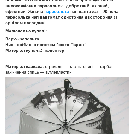
високоякісних парасольок, добротний, якісний,
ефектний Жіноча
парасолька
напівавтомат Жіноча
парасолька напівавтомат однотонна двостороння зі
сріблом всередині
Малюнок на куполі:
Верх-крапелька
Низ - срібло із принтом "фото Париж"
Матеріал купола: полієстер
Матеріал каркаса:
стрижень — сталь, спиці — карбон,
закінчення спиць — вуглепластик