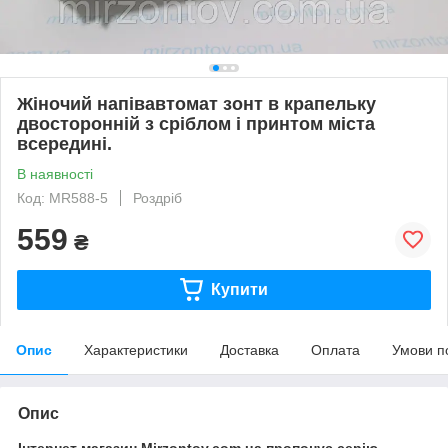
Жіночий напівавтомат зонт в крапельку
двосторонній з сріблом і принтом міста
всередині.
В наявності
Код: MR588-5
Роздріб
559
₴
Купити
Опис
Характеристики
Доставка
Оплата
Умови п
Опис
Інтернет магазин Mirzontov.com.ua пропонує серію