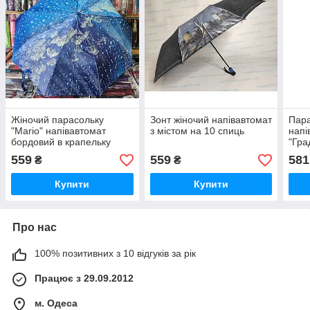
Жіночий парасольку
Зонт жіночий напівавтомат
Пара
"Mario" напівавтомат
з містом на 10 спиць
напі
бордовий в крапельку
"Град
прин
559
559
581
₴
₴
Купити
Купити
Про нас
100% позитивних з 10 відгуків за рік
Працює з 29.09.2012
м. Одеса