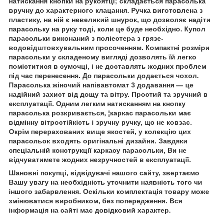
натискання кнопки на рукоятці; складається парасолька
вручну до характерного клацання. Ручка виготовлена з
пластику, на ній є невеликий шнурок, що дозволяє надіти
парасольку на руку тоді, коли це буде необхідно. Купол
парасольки виконаний з поліестера з грязе-
водовідштовхувальним просоченням. Компактні розміри
парасольки у складеному вигляді дозволять їй легко
поміститися в сумочці, і не доставлять жодних проблем
під час перенесення. До парасольки додається чохол.
Парасолька жіночий напівавтомат 3 додавання ― це
надійний захист від дощу та вітру. Простий та зручний в
експлуатації. Одним легким натисканням на кнопку
парасолька розкривається, ¦каркас парасольки має
відмінну вітростійкість і зручну ручку, що не ковзає.
Окрім перерахованих вище якостей, у колекцію цих
парасольок входять оригінальні дизайни. Завдяки
спеціальній конструкції каркасу парасольки, Ви не
відчуватимете жодних незручностей в експлуатації.
Шановні покупці, відвідувачі нашого сайту, звертаємо
Вашу увагу на необхідність уточнити наявність того чи
іншого забарвлення. Оскільки комплектація товару може
змінюватися виробником, без попередження. Вся
інформація на сайті має довідковий характер.