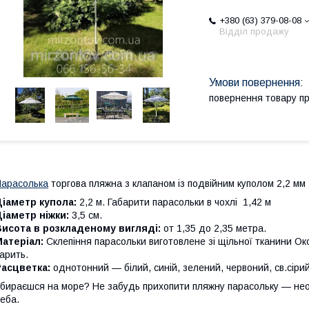
+380 (63) 379-08-08
Відділ продажу
повернення товару п
арасолька
торгова пляжна з клапаном із подвійним куполом 2,2 мм
іаметр купола:
2,2 м. Габарити парасольки в чохлі 1,42 м
іаметр ніжки:
3,5 см.
Висота в розкладеному вигляді:
от 1,35 до 2,35 метра.
Матеріал:
Склепіння парасольки виготовлене зі щільної тканини О
арить.
Расцветка:
однотонний — білий, синій, зелений, червоний, св.сіри
бираєшся на море? Не забудь прихопити пляжну парасольку — необ
еба.