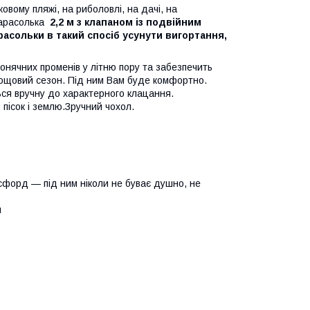
овому пляжі, на риболовлі, на дачі, на
парасолька
2,2 м
з клапаном із подвійним
асольки в такий спосіб усунути вигортання,
онячних променів у літню пору та забезпечить
дощовий сезон. Під ним Вам буде комфортно.
ься вручну до характерного клацання.
пісок і землю.Зручний чохол.
ксфорд — під ним ніколи не буває душно, не
й