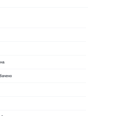
ьна
бачено