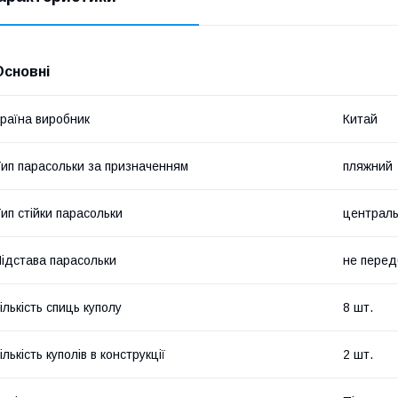
Основні
раїна виробник
Китай
ип парасольки за призначенням
пляжний
ип стійки парасольки
централ
ідстава парасольки
не перед
ількість спиць куполу
8 шт.
ількість куполів в конструкції
2 шт.