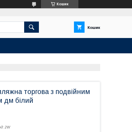
Кошик
Кошик
пляжна торгова з подвійним
м дм білий
од:
2W