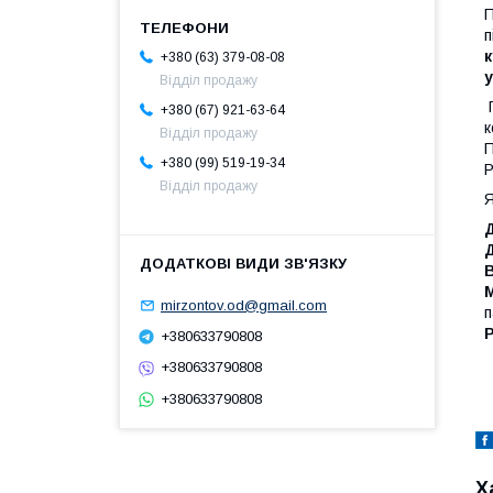
П
п
к
+380 (63) 379-08-08
у
Відділ продажу
П
+380 (67) 921-63-64
к
Відділ продажу
П
+380 (99) 519-19-34
Р
Відділ продажу
Я
Д
Д
mirzontov.od@gmail.com
п
+380633790808
+380633790808
+380633790808
Х