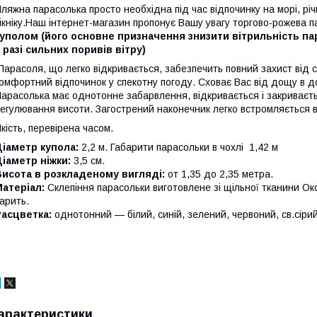
ляжна парасолька просто необхідна під час відпочинку на морі, річк
ікніку.Наш інтернет-магазин пропонує Вашу увагу торгово-рожева 
уполом (його основне призначення знизити вітрильність пар
 разі сильних поривів вітру)
арасоля, що легко відкривається, забезпечить повний захист від с
омфортний відпочинок у спекотну погоду. Сховає Вас від дощу в 
арасолька має однотонне забарвлення, відкривається і закриваєт
егулювання висоти. Загострений наконечник легко встромляється в 
кість, перевірена часом.
іаметр купола:
2,2 м. Габарити парасольки в чохлі 1,42 м
іаметр ніжки:
3,5 см.
Висота в розкладеному вигляді:
от 1,35 до 2,35 метра.
Матеріал:
Склепіння парасольки виготовлене зі щільної тканини О
арить.
Расцветка:
однотонний — білий, синій, зелений, червоний, св.сіри
арактеристики