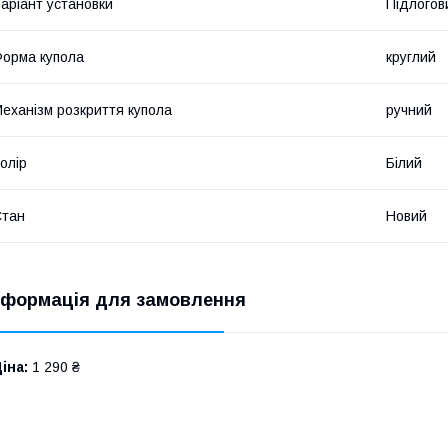
аріант установки
Підлогов
орма купола
круглий
еханізм розкриття купола
ручний
олір
Білий
Стан
Новий
нформація для замовлення
іна:
1 290 ₴