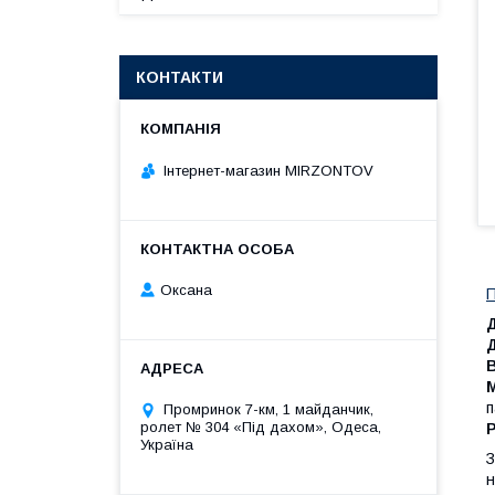
КОНТАКТИ
Інтернет-магазин MIRZONTOV
Оксана
П
Д
Д
п
Промринок 7-км, 1 майданчик,
ролет № 304 «Під дахом», Одеса,
Україна
З
н