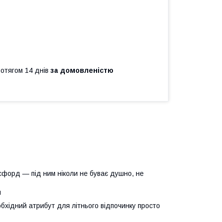
ротягом 14 днів
за домовленістю
ксфорд — під ним ніколи не буває душно, не
й
хідний атрибут для літнього відпочинку просто